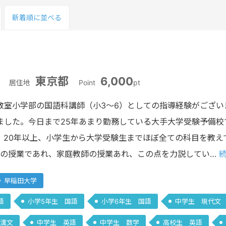
新着順
に並べる
東京都
6,000
居住地
Point
pt
教室小学部の国語科講師（小3～6）としての指導経験がござい
ました。今日まで25年あまり勤務している大手大学受験予備校
、20年以上、小学生から大学受験生までほぼ全ての科目を教え
塾の授業であれ、家庭教師の授業あれ、この点を力説してい…
続
早稲田大学
語
小学5年生 国語
小学6年生 国語
中学生 現代文
漢文
中学生 英語
中学生 数学
高校生 英語