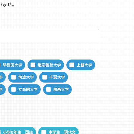
いませ。
早稲田大学
慶応義塾大学
上智大学
学
筑波大学
千葉大学
学
立命館大学
関西大学
小学6年生 国語
中学生 現代文