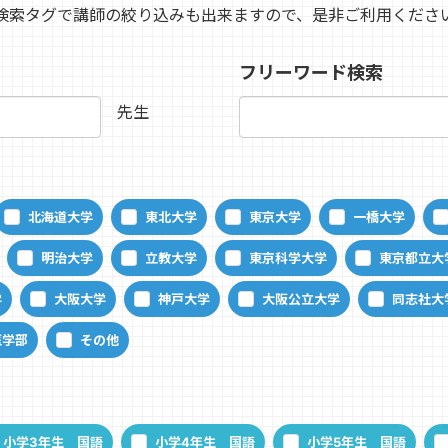
検索タグで講師の絞り込みも出来ますので、是非ご利用くださ
フリーワード検索
先生
北海道大学
東北大学
東京大学
一橋大学
明治大学
立教大学
東京科学大学
東京都立大
学
大阪大学
神戸大学
大阪公立大学
同志社大
医学部
その他
小学3年生 国語
小学4年生 国語
小学5年生 国語