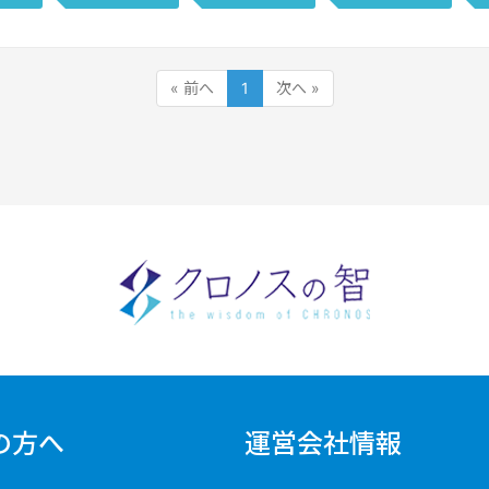
« 前へ
1
次へ »
の方へ
運営会社情報