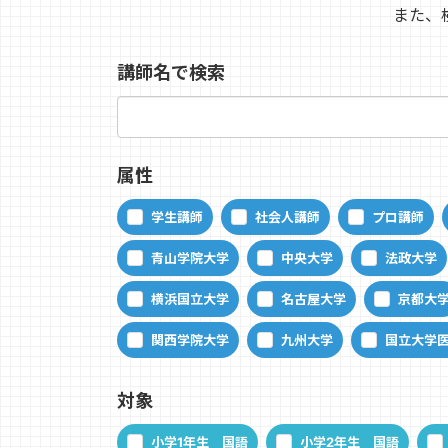
また、
講師名で検索
属性
学生講師
社会人講師
プロ講師
青山学院大学
中央大学
法政大学
横浜国立大学
名古屋大学
京都大
関西学院大学
九州大学
国立大学
対象
小学1年生 国語
小学2年生 国語