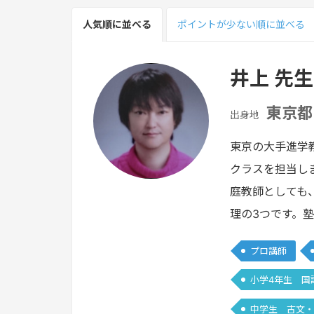
人気順
に並べる
ポイント
が少ない
順
に並べる
井上 先生
東京都
出身地
東京の大手進学
クラスを担当し
庭教師としても
理の3つです。
プロ講師
小学4年生 国
中学生 古文・