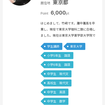
東京都
居住地
6,000
Point
pt
はじめまして、竹﨑です。灘中灘高を卒
業し、現役で東京大学理科二類に合格し
ました。現在は東京大学薬学部大学院で
修士2年生をしています。小学生の頃か
学生講師
東京大学
ら国語が一番の得意科目で得点源でし
た。大学受験でも国語の点数は安定して
小学5年生 国語
いて、国語を解く力には自信がありま
小学6年生 国語
す。国語で点を取るために必要な事は、
問題文中にある言葉で解答を作る事で
中学生 現代文
す。そのために、文中にある接続語や指
高校生 現代文
示語を全て理解するための能力を重視し
て教えてい…
続きを見る »
中学生 英語
中学生 数学