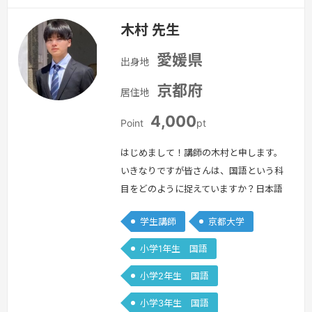
木村 先生
愛媛県
出身地
京都府
居住地
4,000
Point
pt
はじめまして！講師の木村と申します。
いきなりですが皆さんは、国語という科
目をどのように捉えていますか？日本語
だから読めばわかる、感覚で解けるもの
学生講師
京都大学
だと捉えていませんか？確かに、そうい
った感覚、方法で毎回高得点を出される
小学1年生 国語
生徒さんもいますが、ごく一部です。基
小学2年生 国語
本的に、フィーリングで国語を解いてい
れば、ある時点で乗り越えられない壁に
小学3年生 国語