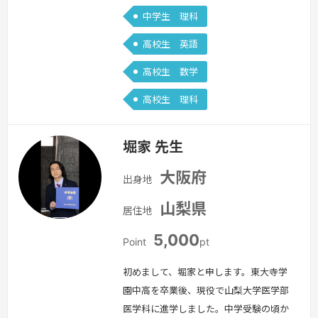
中学生 理科
高校生 英語
高校生 数学
高校生 理科
堀家 先生
大阪府
出身地
山梨県
居住地
5,000
Point
pt
初めまして、堀家と申します。東大寺学
園中高を卒業後、現役で山梨大学医学部
医学科に進学しました。中学受験の頃か