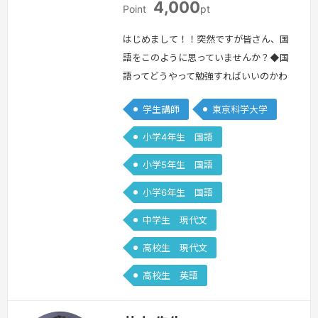
4,000
Point
pt
はじめまして！！突然ですが皆さん、国
語をこのように思っていませんか？◆国
語ってどうやって勉強すればいいのかわ
からない。◆国語って結局、運じゃない
学生講師
東京科学大学
の◆国語は才能や想像力がないとでき
ない。私も中学受験の時実際に上記のよ
小学4年生 国語
うに考えていました。国語は勉強しても
小学5年生 国語
変わらないから算数と理科だけを勉強し
て受験を迎えました。本当に危険な考え
小学6年生 国語
であったと今では反省しています。本番
中学生 現代文
も不安で仕方ありませんでした。皆さん
にはこ…
続きを見る »
高校生 現代文
高校生 英語