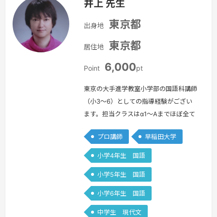
井上 先生
東京都
出身地
東京都
居住地
6,000
Point
pt
東京の大手進学教室小学部の国語科講師
（小3～6）としての指導経験がござい
ます。担当クラスはα1〜Aまでほぼ全て
のクラスを担当しました。今日まで25
プロ講師
早稲田大学
年あまり勤務している大手大学受験予備
校では現代文を教えております。この
小学4年生 国語
間、家庭教師としても、20年以上、小
小学5年生 国語
学生から大学受験生までほぼ全ての科目
を教えてきました。国語の柱は、言葉、
小学6年生 国語
発想、論理の3つです。塾の授業であ
中学生 現代文
れ、家庭教師の授業あれ、この点を力説