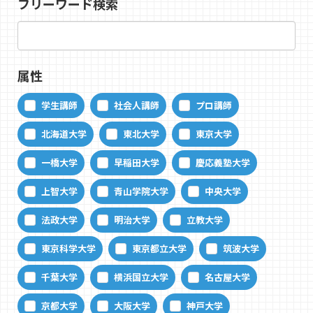
フリーワード検索
属性
学生講師
社会人講師
プロ講師
北海道大学
東北大学
東京大学
一橋大学
早稲田大学
慶応義塾大学
上智大学
青山学院大学
中央大学
法政大学
明治大学
立教大学
東京科学大学
東京都立大学
筑波大学
千葉大学
横浜国立大学
名古屋大学
京都大学
大阪大学
神戸大学