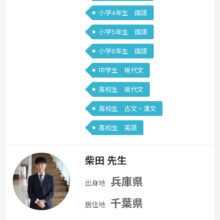
出会います。そうなった時に出直すのは
小学4年生 国語
二度手間です。小学校から中学校にかけ
ての…
続きを見る »
小学5年生 国語
小学6年生 国語
中学生 現代文
高校生 現代文
高校生 古文・漢文
高校生 英語
柴田 先生
兵庫県
出身地
千葉県
居住地