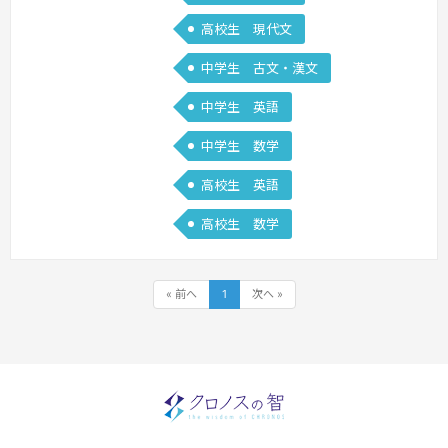
してい…
続きを見る »
高校生 現代文
中学生 古文・漢文
中学生 英語
中学生 数学
高校生 英語
高校生 数学
« 前へ
1
次へ »