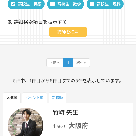
高校生 英語
高校生 数学
高校生 理科
詳細検索項目を表示する
« 前へ
1
次へ »
5件中、1件目から5件目までの5件を表示しています。
人気順
ポイント
順
新着順
竹﨑 先生
大阪府
出身地