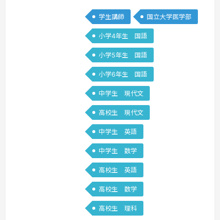
ら国語は得意科目で、それは大学受験時
学生講師
国立大学医学部
も変わらず、難化したといわれる年の共
通テストの国語も9割近い点数でした。
小学4年生 国語
今となっては一度身に付けた国語力は一
小学5年生 国語
生役に立つのだなと感じております。そ
のため、生徒の皆さんに一生物の国語力
小学6年生 国語
を身につけてもらえるような指導を行い
中学生 現代文
たいと思います。
続きを見る »
高校生 現代文
中学生 英語
中学生 数学
高校生 英語
高校生 数学
高校生 理科